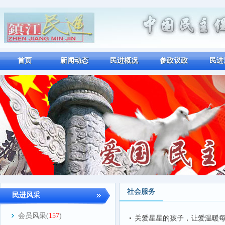
首页
新闻动态
民进概况
参政议政
民进
社会服务
民进风采
会员风采(
157
)
关爱星星的孩子，让爱温暖