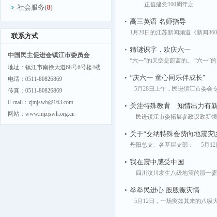
正值建党100周年之
社会服务(
8
)
高三英语 名师指导
1月20日的江苏新闻频道《新闻3
联系方式
猜谜识字，欢庆六一
中国民主促进会镇江市委员会
“六一”的天空是蔚蓝的。 “六一”
地址：镇江市南徐大道68号6号楼4楼
“庆六一 童心同乐伴成长”
电话：0511-80826869
5月28日上午，民进镇江市委会
传真：0511-80826869
E-mail：zjmjswh@163.com
关注特殊教育 知情出力有
网站：www.mjzjswh.org.cn
民进镇江市委拓展参政议政新领
关于“交纳特殊会费向地震灾
丹阳总支、各基层支部： 5月12
我在震中感受中国
四川汶川发生八级地震的那一霎
拳拳民进心 殷殷赈灾情
5月12日，一场突如其来的八级