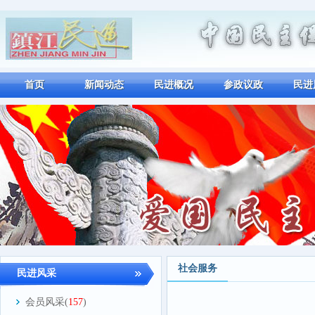
首页
新闻动态
民进概况
参政议政
民进
社会服务
民进风采
会员风采(
157
)