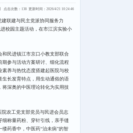
川 点击次数：
138
更新时间：2026/4/21 10:24:46
党建联建与民主党派协同服务力
文化进校园主题活动，在市江滨实验小
。
会和民进镇江市京口小教支部联合
前期参与活动方案研讨、细化流程
业素养与热忱态度搭建起医院与校
童生长发育特点，用生动通俗的语
，将深奥的中医理论转化为实用技
医院农工党支部党员与民进会员志
仔细称量药粉、穿针引线，亲手缝
缕药香中，中医药“治未病”的智