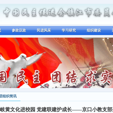
况
参政议政
民进风采
学习研究
组织建设
层组织简讯
岐黄文化进校园 党建联建护成长——京口小教支