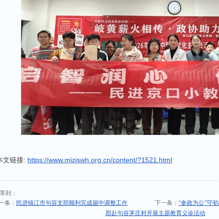
本文链接:
https://www.mjzjswh.org.cn/content/?1521.html
享到：
一条：
民进镇江市句容支部顺利完成届中调整工作
下一条：
“参政为公”守
部赴句容茅庄村开展主题教育义诊活动