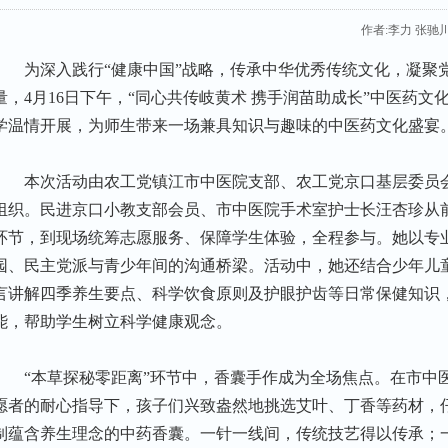
作者:李力 张驰
为深入践行“健康中国”战略，传承中华优秀传统文化，凝聚
量，4月16日下午，“同心共传岐黄术 携手润苗助成长”中医药
学温情开展，为师生带来一场兼具知识与趣味的中医药文化盛宴
本次活动由农工党镇江市中医院支部、农工党京口基层委员
组织。民进京口小教支部会员、市中医院手术室护士长汪杏珍从
环节，到现场统筹志愿服务、保障学生体验，全程参与。她以专
园、民主党派与青少年间的沟通桥梁。活动中，她还结合少年儿
言讲解四季养生要点、科学饮食原则及护眼护齿等日常保健知识
能，帮助学生树立科学健康观念。
“
本草探秘零距离”环节中，香囊手作成为全场焦点。在市中
愿者的耐心指导下，孩子们兴致盎然地挑选艾叶、丁香等药材，
制蕴含养生理念的中药香囊。一针一线间，传统技艺得以传承；一