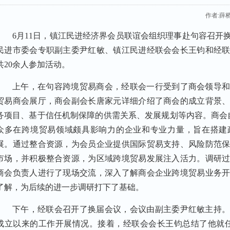
作者:薛
6
月11日，镇江民进经济界会员联谊会组织理事赴句容召开
民进市委会专职副主委尹红敏、镇江民进经联会会长王钧和经
共20余人参加活动。
上午，在句容跨境贸易商会，经联会一行受到了商会领导
贸易商会展厅，商会副会长唐家元详细介绍了商会的成立背景
务项目、基于信任机制保障的供需关系、发展规划等内容。商会自2
众多在跨境贸易领域颇具影响力的企业和专业力量，旨在搭建
展。通过整合资源，为会员企业提供国际贸易支持、风险防范
市场，并积极整合资源，为区域跨境贸易发展注入活力。调研
商会负责人进行了现场交流，深入了解商会企业跨境贸易业务
了解，为后续的进一步调研打下了基础。
下午，经联会召开了换届会议，会议由副主委尹红敏主持
成立以来的工作开展情况。接着，经联会会长王钧总结了他就