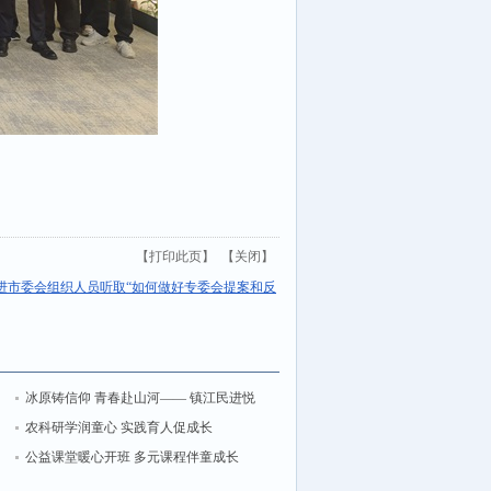
【
打印此页
】 【
关闭
】
进市委会组织人员听取“如何做好专委会提案和反
冰原铸信仰 青春赴山河—— 镇江民进悦
行
座
读会七月线下读书分享活动纪实
农科研学润童心 实践育人促成长
公益课堂暖心开班 多元课程伴童成长
——民进市委会参与主办暑期公益托管班