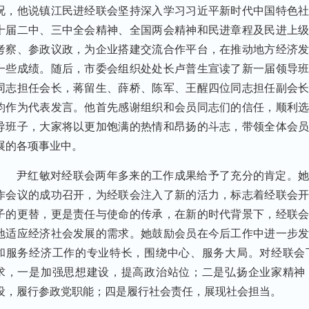
况，他说镇江民进经联会坚持深入学习习近平新时代中国特色
十届二中、三中全会精神、全国两会精神和民进章程及民进上
考察、参政议政，为企业搭建交流合作平台，在推动地方经济
一些成绩。随后，市委会组织处处长卢普生宣读了新一届领导
同志担任会长，蒋留生、薛桥、陈军、王醒四位同志担任副会
钧作为代表发言。他首先感谢组织和会员同志们的信任，顺利
导班子，大家将以更加饱满的热情和昂扬的斗志，带领全体会
展的各项事业中。
尹红敏对经联会两年多来的工作成果给予了充分的肯定。
作会议的成功召开，为经联会注入了新的活力，标志着经联会
子的更替，更是责任与使命的传承，在新的时代背景下，经联
地适应经济社会发展的需求。她鼓励会员在今后工作中进一步
和服务经济工作的专业特长，围绕中心、服务大局。对经联会
求，一是加强思想建设，提高政治站位；二是弘扬企业家精神
设，履行参政党职能；四是履行社会责任，展现社会担当。