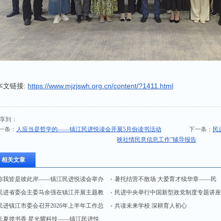
本文链接:
https://www.mjzjswh.org.cn/content/?1411.html
享到：
一条：
人应当是哲学的——镇江民进悦读会开展5月份读书活动
下一条：
民
映社情民意信息工作”辅导报告
相关文章
你我皆是彼此岸——镇江民进悦读会举办
暑托结营不散场 大爱育才续华章——民
8月线下读书分享会
民进省委会主委马余强在镇江开展主题教
进镇江市委会参与主办的公益托管班举
民进中央举行中国新型政党制度专题讲
育联系点调研
民进镇江市委会召开2026年上半年工作总
结业仪式
第六讲 民进镇江市委会组织会员收看
共读未来学校 深耕育人初心
结交流座谈会
长夏揽书香 星光耀科技——镇江民进悦