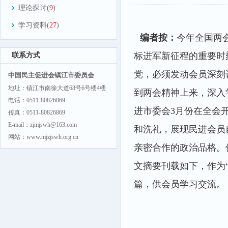
理论探讨(
9
)
学习资料(
27
)
编者按：
今年全国两
标进军新征程的重要时
联系方式
党，必须发动会员深刻
中国民主促进会镇江市委员会
地址：镇江市南徐大道68号6号楼4楼
到两会精神上来，深入
电话：0511-80826869
进市委会3月份在全会
传真：0511-80826869
E-mail：zjmjswh@163.com
和洗礼，展现民进会员
网站：www.mjzjswh.org.cn
亲密合作的政治品格。
文摘要刊载如下，作为
篇，供会员学习交流。